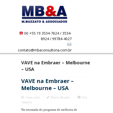
00 +55 19 3534-7624 / 3534-
8924 / 99784-4027
contato@mbaconsultoria.com.br
VAVE na Embraer – Melbourne
– USA
VAVE na Embraer –
Melbourne – USA
3 anos a trás
Marcos Buzzato
Sem
categoria
Na retomada do programa de melhoria de