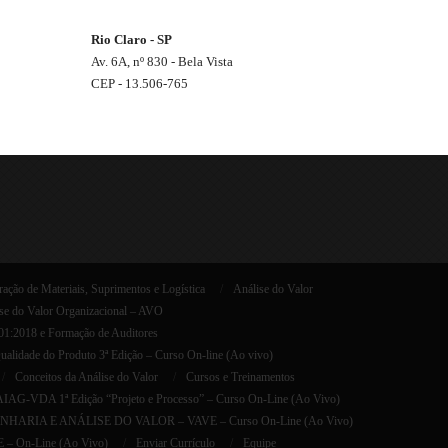
Rio Claro - SP
Av. 6A, nº 830 - Bela Vista
CEP - 13.506-765
ação de Materiais, Suprimentos e Logística
Análise do Valor
se do Valor Organizacional – AVO
001:2018 e Formação de Auditores
lidade do Produto 3ª Edição – Curso On-line (Ao vivo)
Conceitos da Análise do Valor
Cursos e Treinamentos
AG-VDA 1ª Edição “Projeto e Processo” – Curso On-Line (Ao Vivo)
HARIA E ANÁLISE DO VALOR – VAVE – Curso On-Line (Ao Vivo)
E – On-Line (Ao Vivo)
Enviar Currículo
Equipe