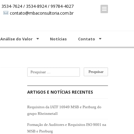
00 +55 19 3534-7624 / 3534-8924 / 99784-4027
 3534-7624 / 3534-8924 / 99784-4027
contato@mbaconsultoria.com.br
contato@mbaconsultoria.com.br
Análise do Valor
Notícias
Contato
ARTIGOS E NOTÍCIAS RECENTES
Requisitos da IATF 16949 MSB e Pierburg do
grupo Rheinmetall
Formação de Auditores e Requisitos ISO 9001 na
MSB e Pierburg