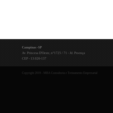
Campinas -SP
Av. Princesa D'Oeste, n°1725 / 71 - Jd. Proença
CEP - 13.026-137
Copyright 2019 - MBA Consultoria e Treinamento Empresarial