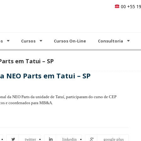
00 +55 19
Cursos On-Line
Consultoria
Análise do Valor
Notícias
Contato
os
Cursos
Cursos On-Line
Consultoria
arts em Tatui – SP
a NEO Parts em Tatui – SP
ional da NEO Parts da unidade de Tatuí, participaram do curso de CEP
icos e coordenados para MB&A.
twitter
linkedin
google plus