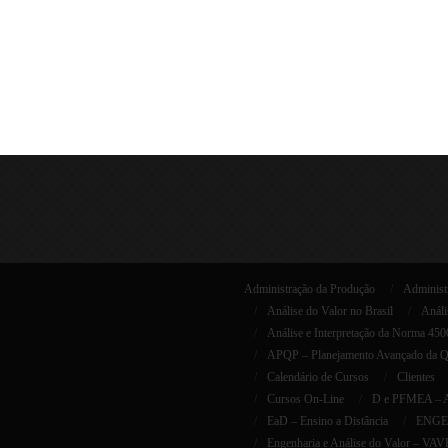
Administração da Produção
Administr
Análise do Valor no Brasil
Análi
Análise e Interpretação da Norma 45
APQP – Planejamento Avançado da Qua
Calendário de Cursos
Clientes
Cursos On-Line
D e PFMEA – AI
EaD – Ensino a Distância
ENGEN
Engenharia e Análise do Valor – VAV