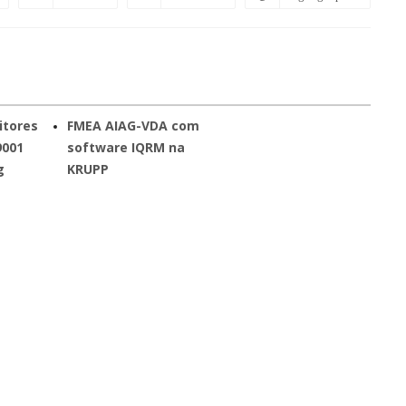
itores
FMEA AIAG-VDA com
9001
software IQRM na
g
KRUPP