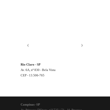
Rio Claro - SP
Av. 6A, nº 830 - Bela Vista
CEP - 13.506-765
Campinas -SP
Av. Princesa D'Oeste, n°1725 / 71 - Jd. Proença