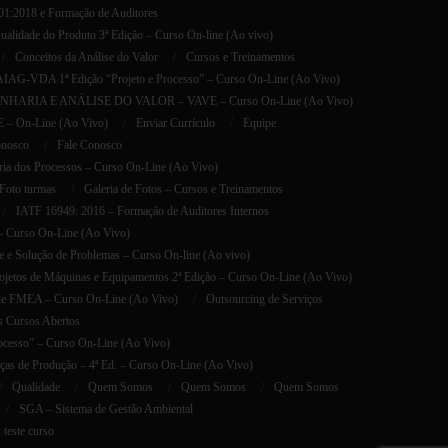
001:2018 e Formação de Auditores
lidade do Produto 3ª Edição – Curso On-line (Ao vivo)
Conceitos da Análise do Valor
Cursos e Treinamentos
AG-VDA 1ª Edição “Projeto e Processo” – Curso On-Line (Ao Vivo)
HARIA E ANÁLISE DO VALOR – VAVE – Curso On-Line (Ao Vivo)
E – On-Line (Ao Vivo)
Enviar Currículo
Equipe
onosco
Fale Conosco
ria dos Processos – Curso On-Line (Ao Vivo)
Foto turmas
Galeria de Fotos – Cursos e Treinamentos
IATF 16949: 2016 – Formação de Auditores Internos
 – Curso On-Line (Ao Vivo)
 e Solução de Problemas – Curso On-line (Ao vivo)
etos de Máquinas e Equipamentos 2ª Edição – Curso On-Line (Ao Vivo)
de FMEA – Curso On-Line (Ao Vivo)
Outsourcing de Serviços
s Cursos Abertos
esso” – Curso On-Line (Ao Vivo)
as de Produção – 4ª Ed. – Curso On-Line (Ao Vivo)
Qualidade
Quem Somos
Quem Somos
Quem Somos
SGA – Sistema de Gestão Ambiental
teste curso