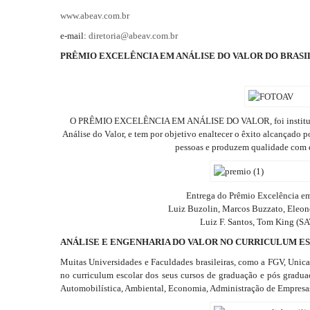
www.abeav.com.br
e-mail:
diretoria@abeav.com.br
PRÊMIO EXCELÊNCIA EM ANÁLISE DO VALOR DO BRASI
O PRÊMIO EXCELÊNCIA EM ANÁLISE DO VALOR, foi instituído 
Análise do Valor, e tem por objetivo enaltecer o êxito alcançado 
pessoas e produzem qualidade com e
Entrega do Prêmio Excelência em
Luiz Buzolin, Marcos Buzzato, Eleono
Luiz F. Santos, Tom King (SA
ANÁLISE E ENGENHARIA DO VALOR NO CURRICULUM E
Muitas Universidades e Faculdades brasileiras, como a FGV, Unica
no curriculum escolar dos seus cursos de graduação e pós gradu
Automobilística, Ambiental, Economia, Administração de Empresa