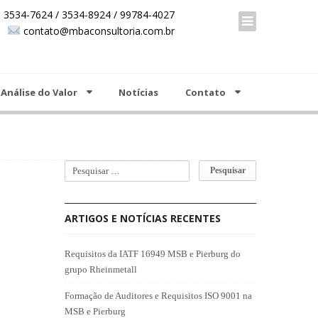
00 +55 19 3534-7624 / 3534-8924 / 99784-4027
 3534-7624 / 3534-8924 / 99784-4027
contato@mbaconsultoria.com.br
contato@mbaconsultoria.com.br
Análise do Valor
Notícias
Contato
ARTIGOS E NOTÍCIAS RECENTES
Requisitos da IATF 16949 MSB e Pierburg do
grupo Rheinmetall
Formação de Auditores e Requisitos ISO 9001 na
MSB e Pierburg