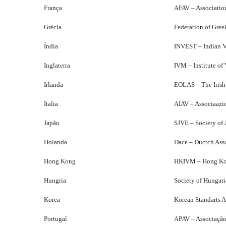
França
AFAV – Association
Grécia
Federation of Gree
Índia
INVEST – Indian V
Inglaterra
IVM – Institute o
Irlanda
EOLAS – The Irish
Italia
AIAV – Associaazio
Japão
SJVE – Society of
Holanda
Dace – Ductch Asso
Hong Kong
HKIVM – Hong Kon
Hungria
Society of Hungari
Korea
Korean Standarts A
Portugal
APAV – Associação 