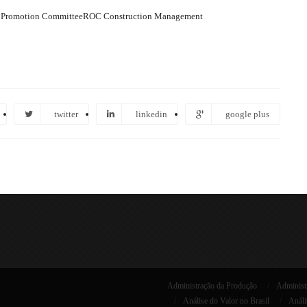
g Promotion CommitteeROC Construction Management
twitter
linkedin
google plus
Administração da Produção
Administr
Análise do Valor no Brasil
Análi