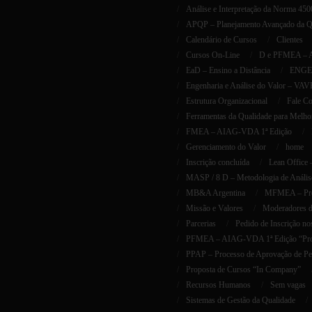
Análise e Interpretação da Norma 45
APQP – Planejamento Avançado da Qua
Calendário de Cursos
Clientes
Cursos On-Line
D e PFMEA – AI
EaD – Ensino a Distância
ENGEN
Engenharia e Análise do Valor – VAV
Estrutura Organizacional
Fale C
Ferramentas da Qualidade para Melho
FMEA – AIAG-VDA 1ª Edição
Gerenciamento do Valor
home
Inscrição concluída
Lean Office
MASP / 8 D – Metodologia de Análise
MB&A Argentina
MFMEA – Proj
Missão e Valores
Moderadores 
Parcerias
Pedido de Inscrição no
PFMEA – AIAG-VDA 1ª Edição “Proc
PPAP – Processo de Aprovação de Peç
Proposta de Cursos “In Company”
Recursos Humanos
Sem vagas
Sistemas de Gestão da Qualidade