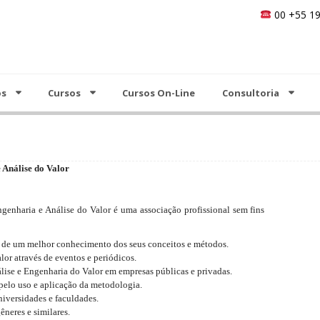
00 +55 19
Cursos On-Line
Consultoria
Análise do Valor
Notícias
Contato
os
Cursos
Cursos On-Line
Consultoria
 Análise do Valor
genharia e Análise do Valor é uma associação profissional sem fins
s de um melhor conhecimento dos seus conceitos e métodos.
or através de eventos e periódicos.
álise e Engenharia do Valor em empresas públicas e privadas.
 pelo uso e aplicação da metodologia.
iversidades e faculdades.
êneres e similares.