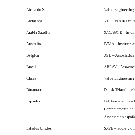
Africa do Sul
Value Engineering
Alemanha
VDI – Verein Deut
Arábia Saudita
SAC/SAVE – Intern
Australia
IVMA – Institute o
Belgica
AVD – Association
Brasil
ABEAV – Associação
China
Value Engineering
Dinamarca
Dansk Teknologisk 
Espanha
IAT Foundation – 
Gerenciamento do 
Associación españo
Estados Unidos
SAVE – Society of