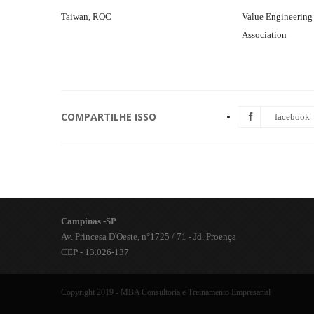
Taiwan, ROC
Value Engineerin
Association
COMPARTILHE ISSO
facebook
Campinas -SP
Av. Princesa D'Oeste, n°1725 / 71 - Jd. Proença
CEP - 13.026-137
Copyright 2019 - MBA Consultoria e Treinamento Empresarial