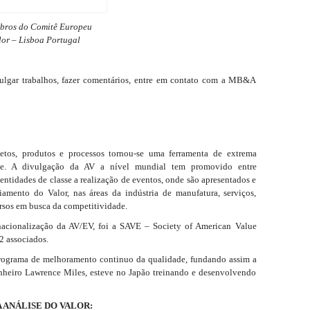
bros do Comitê Europeu
lor – Lisboa Portugal
vulgar trabalhos, fazer comentários, entre em contato com a MB&A
etos, produtos e processos tornou-se uma ferramenta de extrema
ade. A divulgação da AV a nível mundial tem promovido entre
 entidades de classe a realização de eventos, onde são apresentados e
amento do Valor, nas áreas da indústria de manufatura, serviços,
ursos em busca da competitividade.
nacionalização da AV/EV, foi a SAVE – Society of American Value
2 associados.
programa de melhoramento continuo da qualidade, fundando assim a
nheiro Lawrence Miles, esteve no Japão treinando e desenvolvendo
 ANÁLISE DO VALOR: