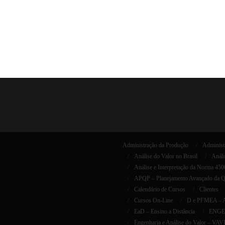
Administração da Produção
Administr
Análise do Valor no Brasil
Análi
Análise e Interpretação da Norma 45
APQP – Planejamento Avançado da Qua
Calendário de Cursos
Clientes
Cursos On-Line
D e PFMEA – AI
EaD – Ensino a Distância
ENGEN
Engenharia e Análise do Valor – VAV