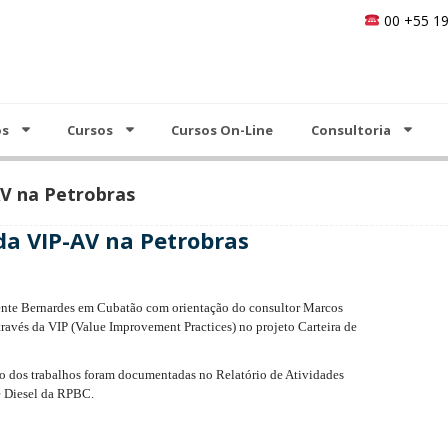
00 +55 19
Cursos On-Line
Consultoria
Análise do Valor
Notícias
Contato
os
Cursos
Cursos On-Line
Consultoria
AV na Petrobras
da VIP-AV na Petrobras
ente Bernardes em Cubatão com orientação do consultor Marcos
través da VIP (Value Improvement Practices) no projeto Carteira de
o dos trabalhos foram documentadas no Relatório de Atividades
e Diesel da RPBC.