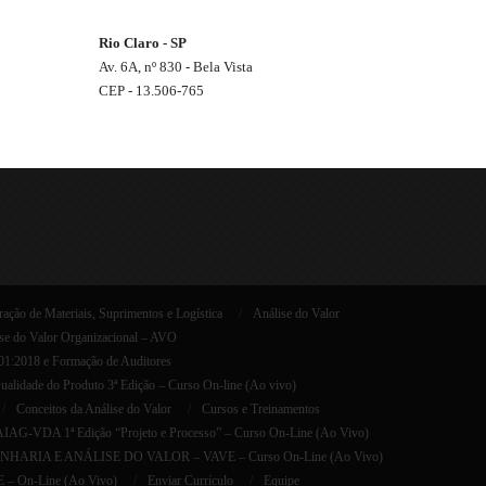
Rio Claro - SP
Av. 6A, nº 830 - Bela Vista
CEP - 13.506-765
ação de Materiais, Suprimentos e Logística
Análise do Valor
se do Valor Organizacional – AVO
001:2018 e Formação de Auditores
lidade do Produto 3ª Edição – Curso On-line (Ao vivo)
Conceitos da Análise do Valor
Cursos e Treinamentos
AG-VDA 1ª Edição “Projeto e Processo” – Curso On-Line (Ao Vivo)
HARIA E ANÁLISE DO VALOR – VAVE – Curso On-Line (Ao Vivo)
E – On-Line (Ao Vivo)
Enviar Currículo
Equipe