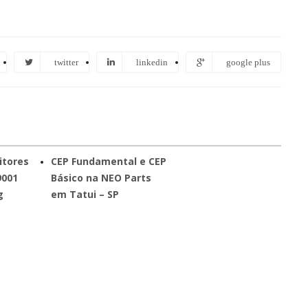
twitter
linkedin
google plus
itores
CEP Fundamental e CEP
9001
Básico na NEO Parts
g
em Tatui – SP