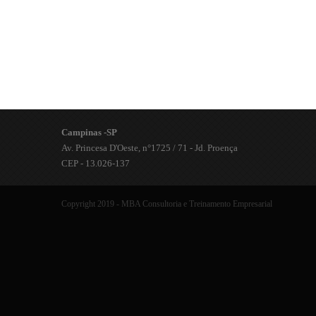
Campinas -SP
Av. Princesa D'Oeste, n°1725 / 71 - Jd. Proença
CEP - 13.026-137
Copyright 2019 - MBA Consultoria e Treinamento Empresarial