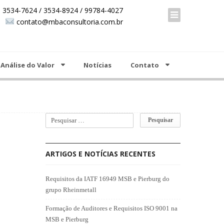
00 +55 19 3534-7624 / 3534-8924 / 99784-4027
 3534-7624 / 3534-8924 / 99784-4027
contato@mbaconsultoria.com.br
contato@mbaconsultoria.com.br
Análise do Valor
Notícias
Contato
ARTIGOS E NOTÍCIAS RECENTES
Requisitos da IATF 16949 MSB e Pierburg do
grupo Rheinmetall
Formação de Auditores e Requisitos ISO 9001 na
MSB e Pierburg