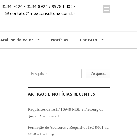
☎ 00 +55 19 3534-7624 / 3534-8924 / 99784-4027
 3534-7624 / 3534-8924 / 99784-4027
✉
contato@mbaconsultoria.com.br
✉
contato@mbaconsultoria.com.br
Análise do Valor
Notícias
Contato
ARTIGOS E NOTÍCIAS RECENTES
Requisitos da IATF 16949 MSB e Pierburg do
grupo Rheinmetall
Formação de Auditores e Requisitos ISO 9001 na
MSB e Pierburg