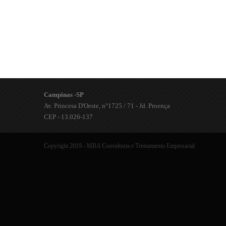
Campinas -SP
Av. Princesa D'Oeste, n°1725 / 71 - Jd. Proença
CEP - 13.026-137
Copyright 2019 - MBA Consultoria e Treinamento Empresarial