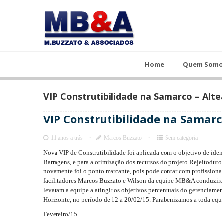
Home
Quem Somos
Cursos
Home
Quem Som
VIP Construtibilidade na Samarco – Alt
VIP Construtibilidade na Samarc
11 anos a trás
Marcos Buzzato
Sem categoria
Nova VIP de Construtibilidade foi aplicada com o objetivo de ident
Barragens, e para a otimização dos recursos do projeto Rejeitodut
novamente foi o ponto marcante, pois pode contar com profissiona
facilitadores Marcos Buzzato e Wilson da equipe MB&A conduzira
levaram a equipe a atingir os objetivos percentuais do gerenciame
Horizonte, no período de 12 a 20/02/15. Parabenizamos a toda equ
Fevereiro/15