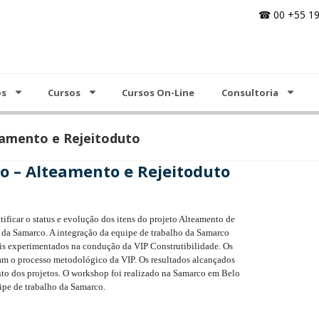
☎ 00 +55 19
Cursos On-Line
Consultoria
Análise do Valor
Notícias
Contato
os
Cursos
Cursos On-Line
Consultoria
eamento e Rejeitoduto
o – Alteamento e Rejeitoduto
ificar o status e evolução dos itens do projeto Alteamento de
o da Samarco. A integração da equipe de trabalho da Samarco
is experimentados na condução da VIP Construtibilidade. Os
m o processo metodológico da VIP. Os resultados alcançados
nto dos projetos. O workshop foi realizado na Samarco em Belo
ipe de trabalho da Samarco.