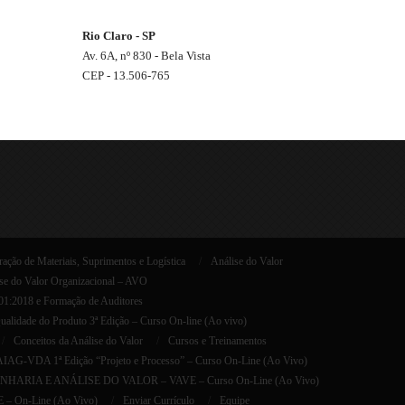
Rio Claro - SP
Av. 6A, nº 830 - Bela Vista
CEP - 13.506-765
ação de Materiais, Suprimentos e Logística
Análise do Valor
se do Valor Organizacional – AVO
001:2018 e Formação de Auditores
lidade do Produto 3ª Edição – Curso On-line (Ao vivo)
Conceitos da Análise do Valor
Cursos e Treinamentos
AG-VDA 1ª Edição “Projeto e Processo” – Curso On-Line (Ao Vivo)
HARIA E ANÁLISE DO VALOR – VAVE – Curso On-Line (Ao Vivo)
E – On-Line (Ao Vivo)
Enviar Currículo
Equipe