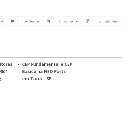
twitter
linkedin
google plus
itores
CEP Fundamental e CEP
9001
Básico na NEO Parts
g
em Tatui – SP