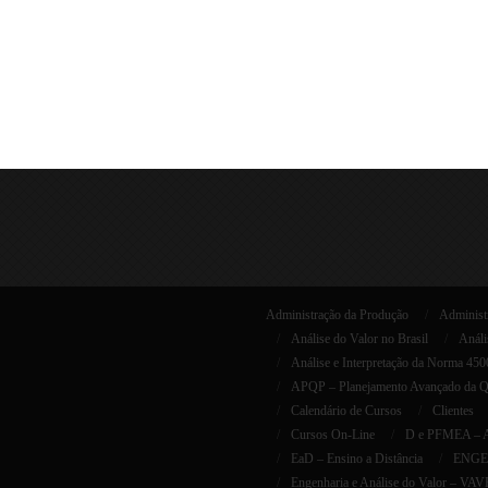
Administração da Produção
Administr
Análise do Valor no Brasil
Análi
Análise e Interpretação da Norma 45
APQP – Planejamento Avançado da Qua
Calendário de Cursos
Clientes
Cursos On-Line
D e PFMEA – AI
EaD – Ensino a Distância
ENGEN
Engenharia e Análise do Valor – VAV