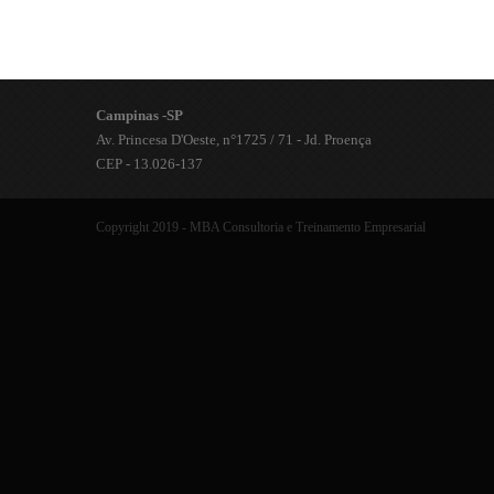
Campinas -SP
Av. Princesa D'Oeste, n°1725 / 71 - Jd. Proença
CEP - 13.026-137
Copyright 2019 - MBA Consultoria e Treinamento Empresarial