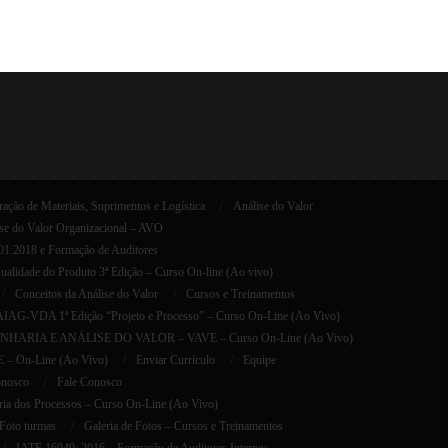
ação de Materiais, Suprimentos e Logística
Análise do Valor
se do Valor Organizacional – AVO
001:2018 e Formação de Auditores
lidade do Produto 3ª Edição – Curso On-line (Ao vivo)
Conceitos da Análise do Valor
Cursos e Treinamentos
AG-VDA 1ª Edição “Projeto e Processo” – Curso On-Line (Ao Vivo)
HARIA E ANÁLISE DO VALOR – VAVE – Curso On-Line (Ao Vivo)
E – On-Line (Ao Vivo)
Enviar Currículo
Equipe
onosco
Fale Conosco
ria dos Processos – Curso On-Line (Ao Vivo)
Foto turmas
Galeria de Fotos – Cursos e Treinamentos