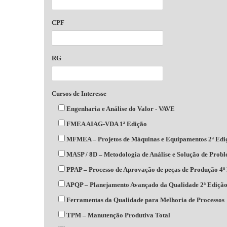
CPF
RG
Cursos de Interesse
Engenharia e Análise do Valor - VAVE
FMEA AIAG-VDA 1ª Edição
MFMEA – Projetos de Máquinas e Equipamentos 2ª Edi
MASP / 8D – Metodologia de Análise e Solução de Prob
PPAP – Processo de Aprovação de peças de Produção 4ª
APQP – Planejamento Avançado da Qualidade 2ª Ediçã
Ferramentas da Qualidade para Melhoria de Processos
TPM – Manutenção Produtiva Total