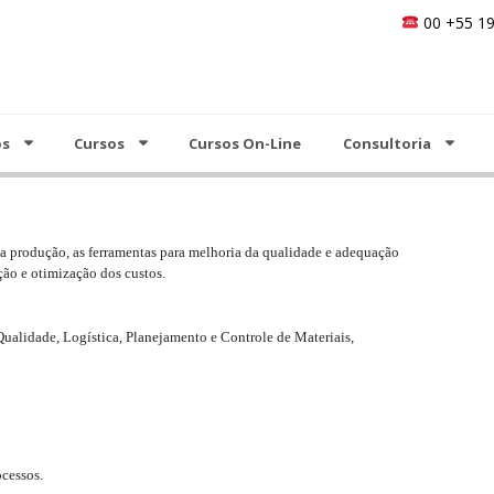
00 +55 19
Cursos On-Line
Consultoria
Análise do Valor
Notícias
Contato
os
Cursos
Cursos On-Line
Consultoria
s a produção, as ferramentas para melhoria da qualidade e adequação
ção e otimização dos custos.
Qualidade, Logística, Planejamento e Controle de Materiais,
ocessos.