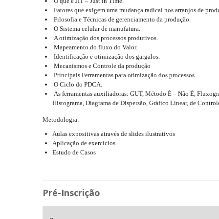
O que é JIT – Just in Time.
Fatores que exigem uma mudança radical nos arranjos de prod
Filosofia e Técnicas de gerenciamento da produção.
O Sistema celular de manufatura.
A otimização dos processos produtivos.
Mapeamento do fluxo do Valor.
Identificação e otimização dos gargalos.
Mecanismos e Controle da produção
Principais Ferramentas para otimização dos processos.
O Ciclo do PDCA.
As ferramentas auxiliadoras: GUT, Método É – Não É, Fluxogr
Histograma, Diagrama de Dispersão, Gráfico Linear, de Control
Metodologia:
Aulas expositivas através de slides ilustrativos
Aplicação de exercícios
Estudo de Casos
Pré-Inscrição