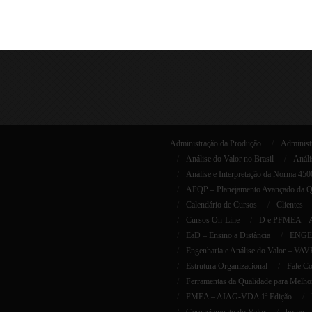
Administração da Produção
Administr
Análise do Valor no Brasil
Análi
Análise e Interpretação da Norma 45
APQP – Planejamento Avançado da Qua
Calendário de Cursos
Clientes
Cursos On-Line
D e PFMEA – AI
EaD – Ensino a Distância
ENGEN
Engenharia e Análise do Valor – VAV
Estrutura Organizacional
Fale C
Ferramentas da Qualidade para Melho
FMEA – AIAG-VDA 1ª Edição