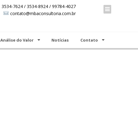
00 +55 19 3534-7624 / 3534-8924 / 99784-4027
 3534-7624 / 3534-8924 / 99784-4027
contato@mbaconsultoria.com.br
contato@mbaconsultoria.com.br
Análise do Valor
Notícias
Contato